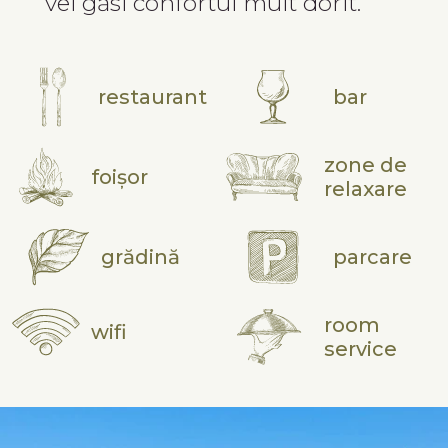
vei găsi confortul mult dorit.
restaurant
bar
zone de
foișor
relaxare
grădină
parcare
room
wifi
service