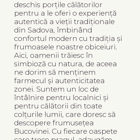
deschis porțile călătorilor
pentru a le oferi o experiență
autentică a vieții tradiționale
din Sadova, îmbinând
confortul modern cu tradiția și
frumoasele noastre obiceiuri.
Aici, oamenii trăiesc în
simbioză cu natura, de aceea
ne dorim să menținem
farmecul și autenticitatea
zonei. Suntem un loc de
întâlnire pentru localnici și
pentru călătorii din toate
colțurile lumii, care doresc să
descopere frumusețea
Bucovinei. Cu fiecare oaspete
care trece pragul, adaugăm