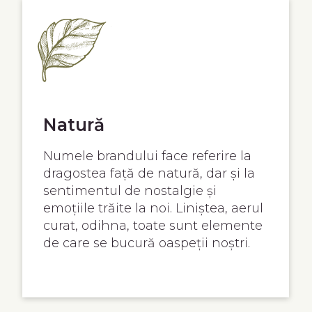
Profesionalism
Oferim servicii de cea mai înaltă
calitate, de la modul în care este
întreținută pensiunea până la cum
l
este primit și îngrijit oaspetele, pe
e
tot timpul șederii sale la Dor de
Munte.