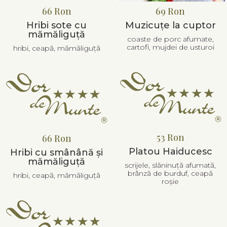
66 Ron
69 Ron
Hribi sote cu
Muzicuțe la cuptor
mămăliguță
coaste de porc afumate,
cartofi, mujdei de usturoi
hribi, ceapă, mămăliguță
53 Ron
66 Ron
Platou Haiducesc
Hribi cu smânână și
mămăliguță
scrijele, slăninuță afumată,
brânză de burduf, ceapă
hribi, ceapă, mămăliguță
roșie