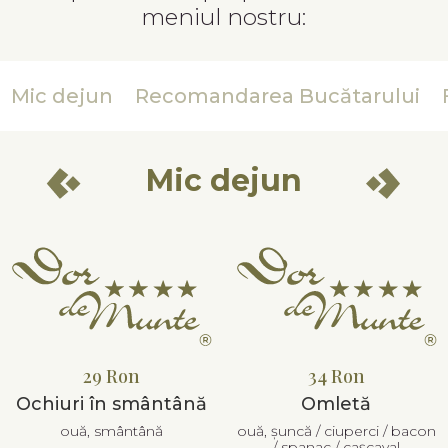
meniul nostru:
Mic dejun
Recomandarea Bucătarului
Mic dejun
29 Ron
34 Ron
Ochiuri în smântână
Omletă
ouă, smântână
ouă, șuncă / ciuperci / bacon
/ spanac / cașcaval