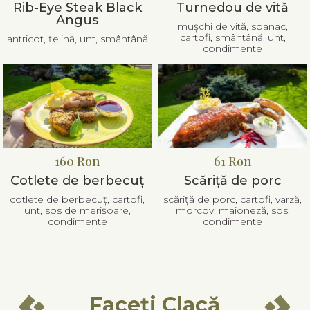
Rib-Eye Steak Black
Turnedou de vită
Angus
mușchi de vită, spanac,
cartofi, smântână, unt,
antricot, țelină, unt, smântână
condimente
160 Ron
61 Ron
Cotlete de berbecuț
Scăriță de porc
cotlete de berbecuț, cartofi,
scăriță de porc, cartofi, varză,
unt, sos de merișoare,
morcov, maioneză, sos,
condimente
condimente
Faceți Clacă