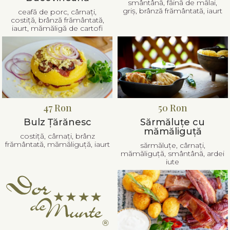
smântână, făină de mălai,
griș, brânză frământată, iaurt
ceafă de porc, cârnați,
costiță, brânză frământată,
iaurt, mămăligă de cartofi
47 Ron
50 Ron
Bulz Țărănesc
Sărmăluțe cu
mămăliguță
costiță, cârnați, brânz
frământată, mămăliguță, iaurt
sărmăluțe, cârnați,
mămăliguță, smântână, ardei
iute