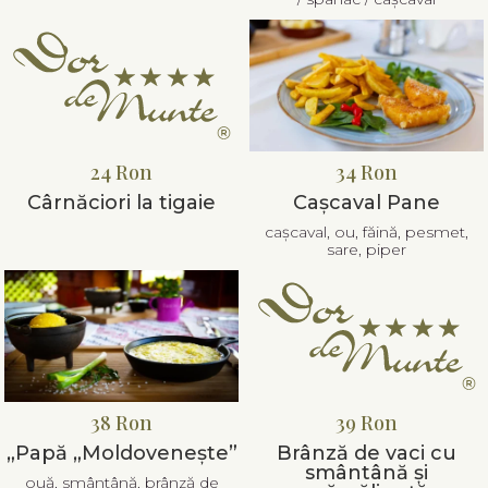
24 Ron
34 Ron
Cârnăciori la tigaie
Cașcaval Pane
cașcaval, ou, făină, pesmet,
sare, piper
38 Ron
39 Ron
„Papă „Moldovenește”
Brânză de vaci cu
smântână și
ouă, smântână, brânză de