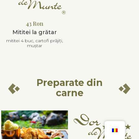
43 Ron
Mititei la grătar
mititei 4 buc, cartofi prăjiți,
muștar
Preparate din
carne