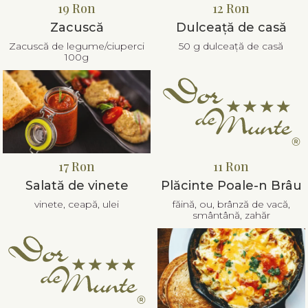
19 Ron
12 Ron
Zacuscă
Dulceață de casă
Zacuscă de legume/ciuperci
50 g dulceață de casă
100g
17 Ron
11 Ron
Salată de vinete
Plăcinte Poale-n Brâu
vinete, ceapă, ulei
făină, ou, brânză de vacă,
smântână, zahăr