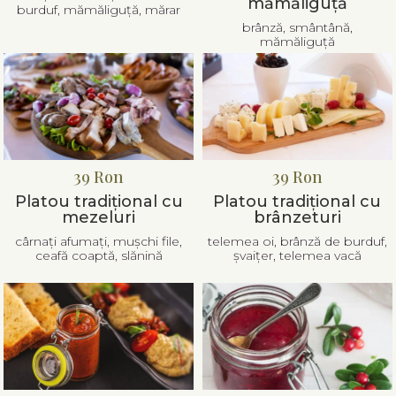
mămăliguță
burduf, mămăliguță, mărar
brânză, smântână,
mămăliguță
39 Ron
39 Ron
Platou tradițional cu
Platou tradițional cu
mezeluri
brânzeturi
cârnați afumați, mușchi file,
telemea oi, brânză de burduf,
ceafă coaptă, slănină
șvaițer, telemea vacă