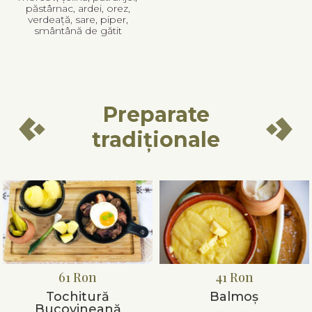
păstârnac, ardei, orez,
verdeață, sare, piper,
smântână de gătit
Preparate
tradiționale
61 Ron
41 Ron
Tochitură
Balmoș
Bucovineană