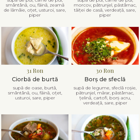
supă de pui, carne de pui,
supă de pui, carne de pui,
smântână, ou, făină, zeamă
morcov, pătrunjel, păstârnac,
de lămâie, oțet, usturoi, sare,
tăiței de casă, verdeață, sare,
piper
piper
31 Ron
30 Ron
Ciorbă de burtă
Borș de sfeclă
supă de oase, burtă,
supă de legume, sfeclă roșie,
smântână, ou, făină, oțet,
pătrunjel, mărar, păstârnac,
usturoi, sare, piper
țelină, cartofi, borș acru,
verdeață, sare, piper