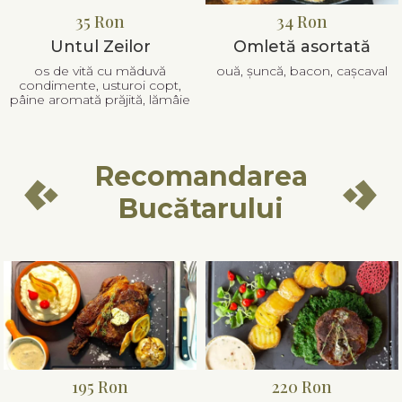
35 Ron
34 Ron
Untul Zeilor
Omletă asortată
os de vită cu măduvă
ouă, șuncă, bacon, cașcaval
condimente, usturoi copt,
pâine aromată prăjită, lămâie
Recomandarea
Bucătarului
195 Ron
220 Ron