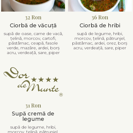
32 Ron
36 Ron
Ciorbă de văcuță
Ciorbă de hribi
supă de oase, carne de vacă,
supă de legume, hribi,
țelină, morcov, cartofi,
morcov, țelină, pătrunjel,
păstârnac, ceapă, fasole
păstârnac, ardei, orez, borș
verde, mazăre, ardei, borș
acru, verdeață, sare, piper
acru, verdeață, sare, piper
31 Ron
Supă cremă de
legume
supă de legume, hribi,
morcov, țelină, pătrunjel,