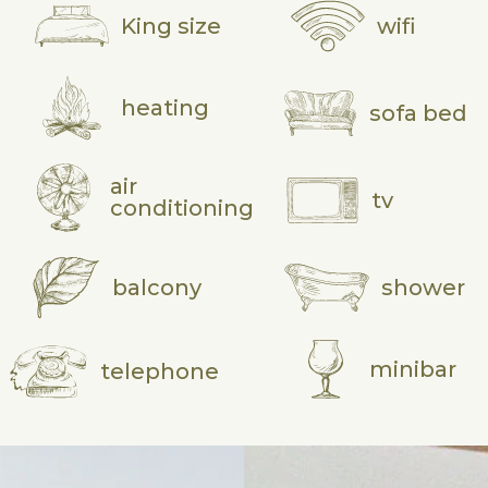
King size
wifi
heating
sofa bed
air
tv
conditioning
balcony
shower
minibar
telephone